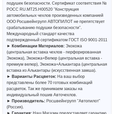
подушек безопасности. Сертификат соответствия №
РОСС RU.МТ25.Н00520 "Конструкция
автомобильных чехлов произведенных компанией
ООО Росшвейнгрупп АВТОПИЛОТ не препятствует
срабатыванию подушки безопасности".
Международный стандарт качества
подтвержденный сертификатом ГОСТ ISO 9001-2011
►
Комбинации Материалов:
Экокожа
(центральная вставка чехлов - перфорированная
Экокожа), Экокожа+Велюр (центральная вставка -
премиум велюр), Экокожа+Алькантара (центральная
вставка из Алькантары (искусственная замша).
►
Варианты Расцветок:
На ваш выбор
представлены более 70 готовых комбинаций
расцветок. Так же принимаем заказы на
индивидуальный пошив Авточехлов.
►
Производитель:
Росшвейнгрупп "Автопилот"
(Россия).
►
Гарантия:
Наш Магазин предоставляет гарантию