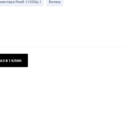
ькантара Ромб
(+500р.)
Велюр
АЗ В 1 КЛИК