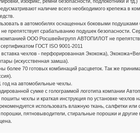
ировки, изофикс, ремни безопасности, подлокотники и тд.)
дусматривают наличие всего необходимого крепежа в компле
едств.
ьзовать в автомобилях оснащенных боковыми подушками бе
 не препятствует срабатыванию подушек безопасности. 
х компанией ООО Росшвейнгрупп АВТОПИЛОТ не препятству
 сертификатом ГОСТ ISO 9001-2011
вставка чехлов - перфорированная Экокожа), Экокожа+Вел
тары (искусственная замша).
ы более 70 готовых комбинаций расцветок. Так же приним
сия).
 год на автомобильные чехлы.
ированной сумке с голограммой логотипа компании Автопи
 пошиты чехлы и краткая инструкция по установке чехлов н
рекомендуется использовать влажную ткань, салфетки или 
 порошки, пятновыводители, стиральные порошки и другие
щена.