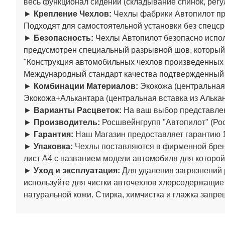
весь функционал сидений (складывание спинок, регул
►
Крепление Чехлов:
Чехлы фабрики Автопилот пре
Подходят для самостоятельной установки без спецср
►
Безопасность:
Чехлы Автопилот безопасно испол
предусмотрен специальный разрывной шов, который
"Конструкция автомобильных чехлов произведенны
Международный стандарт качества подтвержденный
►
Комбинации Материалов:
Экокожа (центральная 
Экокожа+Алькантара (центральная вставка из Алькан
►
Варианты Расцветок:
На ваш выбор представлен
►
Производитель:
Росшвейнгрупп "Автопилот" (Рос
►
Гарантия:
Наш Магазин предоставляет гарантию 1
►
Упаковка:
Чехлы поставляются в фирменной бренд
лист А4 с названием модели автомобиля для которой
►
Уход и эксплуатация:
Для удаления загрязнений 
используйте для чистки авточехлов хлорсодержащие
натуральной кожи. Стирка, химчистка и глажка запре