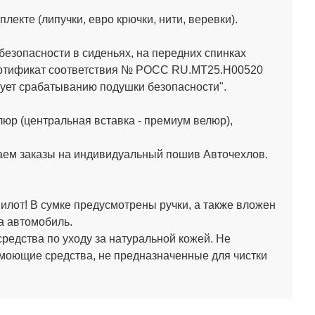
кте (липучки, евро крючки, нити, веревки).
зопасности в сиденьях, на передних спинках
Сертификат соответствия № РОСС RU.МТ25.Н00520
ет срабатыванию подушки безопасности".
юр (центральная вставка - премиум велюр),
аем заказы на индивидуальный пошив Авточехлов.
лот! В сумке предусмотрены ручки, а также вложен
а автомобиль.
средства по уходу за натуральной кожей.
Не
 моющие средства, не предназначенные для чистки