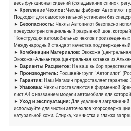
весь функционал сидений (складывание спинок, регул
►
Крепление Чехлов:
Чехлы фабрики Автопилот пре
Подходят для самостоятельной установки без спецср
►
Безопасность:
Чехлы Автопилот безопасно испол
предусмотрен специальный разрывной шов, который
"Конструкция автомобильных чехлов произведенны
Международный стандарт качества подтвержденный
►
Комбинации Материалов:
Экокожа (центральная 
Экокожа+Алькантара (центральная вставка из Алькан
►
Варианты Расцветок:
На ваш выбор представлен
►
Производитель:
Росшвейнгрупп "Автопилот" (Рос
►
Гарантия:
Наш Магазин предоставляет гарантию 1
►
Упаковка:
Чехлы поставляются в фирменной бренд
лист А4 с названием модели автомобиля для которой
►
Уход и эксплуатация:
Для удаления загрязнений 
используйте для чистки авточехлов хлорсодержащие
натуральной кожи. Стирка, химчистка и глажка запре