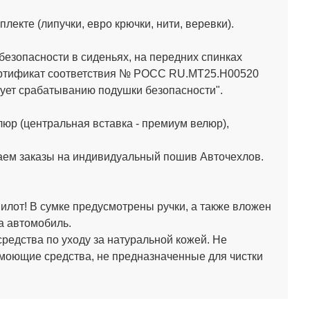
кте (липучки, евро крючки, нити, веревки).
зопасности в сиденьях, на передних спинках
Сертификат соответствия № РОСС RU.МТ25.Н00520
ет срабатыванию подушки безопасности".
юр (центральная вставка - премиум велюр),
аем заказы на индивидуальный пошив Авточехлов.
лот! В сумке предусмотрены ручки, а также вложен
а автомобиль.
средства по уходу за натуральной кожей.
Не
 моющие средства, не предназначенные для чистки