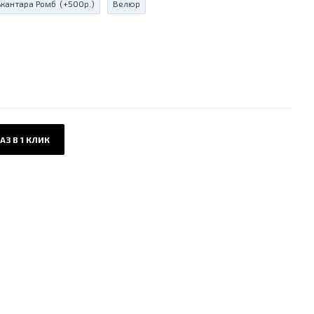
ькантара Ромб
(+500р.)
Велюр
АЗ В 1 КЛИК