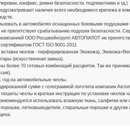
ировки, изофикс, ремни безопасности, подлокотники и тд.)
дусматривают наличие всего необходимого крепежа в компле
едств.
ьзовать в автомобилях оснащенных боковыми подушками бе
 не препятствует срабатыванию подушек безопасности. 
х компанией ООО Росшвейнгрупп АВТОПИЛОТ не препятству
 сертификатом ГОСТ ISO 9001-2011
вставка чехлов - перфорированная Экокожа), Экокожа+Вел
тары (искусственная замша).
ы более 70 готовых комбинаций расцветок. Так же приним
сия).
 год на автомобильные чехлы.
ированной сумке с голограммой логотипа компании Автопи
 пошиты чехлы и краткая инструкция по установке чехлов н
рекомендуется использовать влажную ткань, салфетки или 
 порошки, пятновыводители, стиральные порошки и другие
щена.