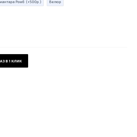
ькантара Ромб
(+500р.)
Велюр
АЗ В 1 КЛИК