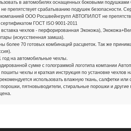
ьзовать в автомобилях оснащенных боковыми подушками бе
 не препятствует срабатыванию подушек безопасности. 
х компанией ООО Росшвейнгрупп АВТОПИЛОТ не препятству
 сертификатом ГОСТ ISO 9001-2011
вставка чехлов - перфорированная Экокожа), Экокожа+Вел
тары (искусственная замша).
ы более 70 готовых комбинаций расцветок. Так же приним
сия).
 год на автомобильные чехлы.
ированной сумке с голограммой логотипа компании Автопи
 пошиты чехлы и краткая инструкция по установке чехлов н
рекомендуется использовать влажную ткань, салфетки или 
 порошки, пятновыводители, стиральные порошки и другие
щена.