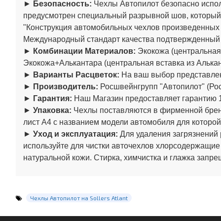
►
Безопасность:
Чехлы Автопилот безопасно испол
предусмотрен специальный разрывной шов, который
"Конструкция автомобильных чехлов произведенны
Международный стандарт качества подтвержденный
►
Комбинации Материалов:
Экокожа (центральная 
Экокожа+Алькантара (центральная вставка из Алькан
►
Варианты Расцветок:
На ваш выбор представлен
►
Производитель:
Росшвейнгрупп "Автопилот" (Рос
►
Гарантия:
Наш Магазин предоставляет гарантию 1
►
Упаковка:
Чехлы поставляются в фирменной бренд
лист А4 с названием модели автомобиля для которой
►
Уход и эксплуатация:
Для удаления загрязнений 
используйте для чистки авточехлов хлорсодержащие
натуральной кожи. Стирка, химчистка и глажка запре
Чехлы Автопилот на Sollers Atlant