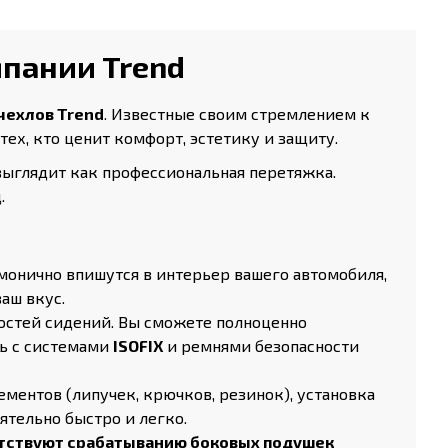
омпании Trend
чехлов Trend
. Известные своим стремлением к
ех, кто ценит комфорт, эстетику и защиту.
 выглядит как профессиональная перетяжка.
.
онично впишутся в интерьер вашего автомобиля,
аш вкус.
остей сидений. Вы сможете полноценно
ть с системами
ISOFIX
и ремнями безопасности
ентов (липучек, крючков, резинок), установка
ятельно быстро и легко.
ятствуют срабатыванию боковых подушек