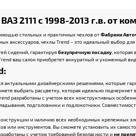
АЗ 2111 с 1998-2013 г.в. от к
омощью стильных и практичных чехлов от
Фабрики Авто
х аксессуаров, чехлы Trend – это идеальный выбор для т
тей сидений, гарантируя
безупречную посадку
, которая
Trend ваш салон приобретет аккуратный и ухоженный вид
d:
ся актуальными дизайнерскими решениями, которые гарм
ожете выбрать расцветку, которая идеально подчеркнет в
rend разработаны с учетом всех конструктивных особенн
кладывания, подголовники и подлокотники. Совместимос
онструкции и наличию всех необходимых крепежных элем
ов или инструментов. Вы сможете установить их самосто
азработаны с учетом требований безопасности и
не преп