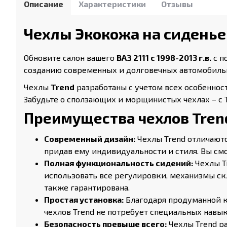
Описание
Характеристики
Отзывы
Чехлы Экокожа на сиденье В
Обновите салон вашего
ВАЗ 2111 с 1998-2013 г.в.
с п
созданию современных и долговечных автомобильны
Чехлы
Trend
разработаны с учетом всех особеннос
Забудьте о сползающих и морщинистых чехлах – с 
Преимущества чехлов Tren
Современный дизайн:
Чехлы Trend отличают
придав ему индивидуальности и стиля. Вы см
Полная функциональность сидений:
Чехлы T
использовать все регулировки, механизмы с
также гарантирована.
Простая установка:
Благодаря продуманной к
чехлов Trend не потребует специальных навык
Безопасность превыше всего:
Чехлы Trend р