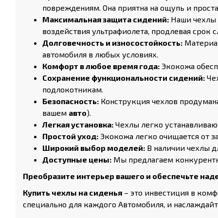
повреждениям. Она приятна на ощупь и проста
Максимальная защита сидений:
Наши чехлы 
воздействия ультрафиолета, продлевая срок
Долговечность и износостойкость:
Материал
автомобиля в любых условиях.
Комфорт в любое время года:
Экокожа обеспе
Сохранение функциональности сидений:
Чех
подлокотникам.
Безопасность:
Конструкция чехлов продумана
вашем
авто
).
Легкая установка:
Чехлы легко устанавливаю
Простой уход:
Экокожа легко очищается от з
Широкий выбор моделей:
В наличии чехлы д
Доступные цены:
Мы предлагаем конкурентн
Преобразите интерьер вашего и обеспечьте наде
Купить чехлы на сиденья
– это инвестиция в комф
специально для каждого Автомобиля, и наслаждай