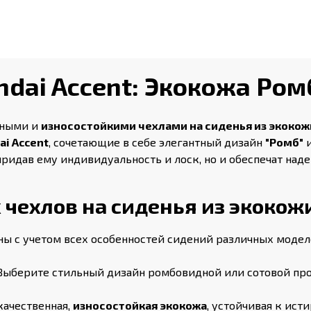
dai Accent: Экокожа Ром
ьными и
износостойкими чехлами на сиденья из экокож
ai Accent
, сочетающие в себе элегантный дизайн
"Ромб"
 придав ему индивидуальность и лоск, но и обеспечат над
ехлов на сиденья из экокожи
ы с учетом всех особенностей сидений различных моде
ыберите стильный дизайн ромбовидной или сотовой про
ачественная,
износостойкая экокожа
, устойчивая к ис