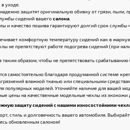
 в уходе.
надежно защитят оригинальную обивку от грязи, пыли, п
 службы сидений вашего
салона
.
ы и качество пошива гарантируют долгий срок службы 
чивает комфортную температуру сидений как в жаркую п
лы не препятствуют работе подогрева сидений (при нал
 таким образом, чтобы не препятствовать срабатыванию 
тся самостоятельно благодаря продуманной системе кре
агрязнений влажной тканью или специальными средствам
ля популярных моделей. Уточняйте наличие для вашей мо
ые цены на качественные модельные чехлы из экокожи 
жную защиту сидений с нашими износостойкими чехлам
орт, стиль и долговечность вашего автомобиля. Выбирай
тесь обновленным салоном!