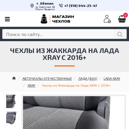
г. Абакан
+7 (918) 044-25-47
ул. Советская, 48
(Пункт Выдачи)
0
ЧЕХЛЫ ИЗ ЖАККАРДА НА ЛАДА
XRAY С 2016+
АВТОЧЕХЛЫ ОТЕЧЕСТВЕННЫЕ
ЛАДА (ВАЗ)
LADA XRAY
XRAY
Чехлы из Жаккарда на Лада XRAY с 2016+