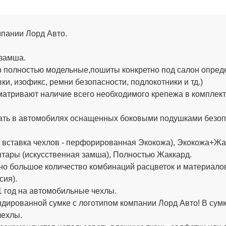
омпании Лорд Авто.
озамша.
 полностью модельные,пошиты конкретно под салон определ
и, изофикс, ремни безопасности, подлокотники и тд.)
тривают наличие всего необходимого крепежа в комплекте (
ть в автомобилях оснащенных боковыми подушками безопа
вставка чехлов - перфорированная Экокожа), Экокожа+Жакк
нтары (искусственная замша), Полностью Жаккард.
о большое количество комбинаций расцветок и материало
сия).
 год на автомобильные чехлы.
ированной сумке с логотипом компании Лорд Авто! В сумке
чехлы.