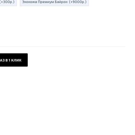
(+300р.)
Экокожа Премиум Байрон
(+9000р.)
АЗ В 1 КЛИК