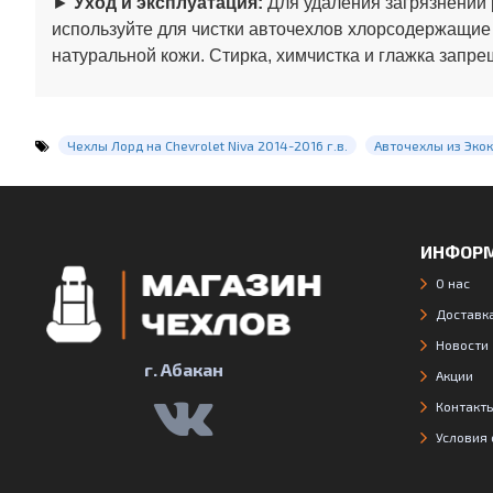
►
Уход и эксплуатация:
Для удаления загрязнений 
используйте для чистки авточехлов хлорсодержащие
натуральной кожи. Стирка, химчистка и глажка запре
Чехлы Лорд на Chevrolet Niva 2014-2016 г.в.
Авточехлы из Эко
ИНФОР
О нас
Доставка
Новости
г. Абакан
Акции
Контакт
Условия