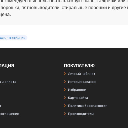
рекомендуется использовать влажную ткань, салфетки или 
 порошки, пятновыводители, стиральные порошки и другие
щена.
кожи Челябинск
МАЦИЯ
ПОКУПАТЕЛЮ
Личный кабинет
 и оплата
История заказов
Избранное
Карта сайта
ы
Политика Безопасности
 соглашения
Производители