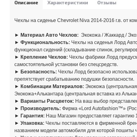
Описание
Характеристики
Отзывы
Чехлы на сиденье Chevrolet Niva 2014-2016 г.в. от к
►
Материал Авто Чехлов:
Экокожа / Жаккард / Эк
►
Функциональность:
Чехлы на сиденья Лорд Авто
функционал сидений (складывание спинок, регулировк
►
Крепление Чехлов:
Чехлы фабрики Лорд предусма
самостоятельной установки без спецсредств.
►
Безопасность:
Чехлы Лорд безопасно использова
препятствует срабатыванию подушки безопасности.
►
Комбинации Материалов:
Экокожа (центральная 
Экокожа+Алькантара (центральная вставка из Алька
►
Варианты Расцветок:
На ваш выбор представлен
►
Производитель:
Фирма «Lord Autofashion™» (Рос
►
Гарантия:
Наш Магазин предоставляет гарантию 1
►
Упаковка:
Чехлы поставляются в фирменной бренд
названием модели автомобиля для которой пошиты 