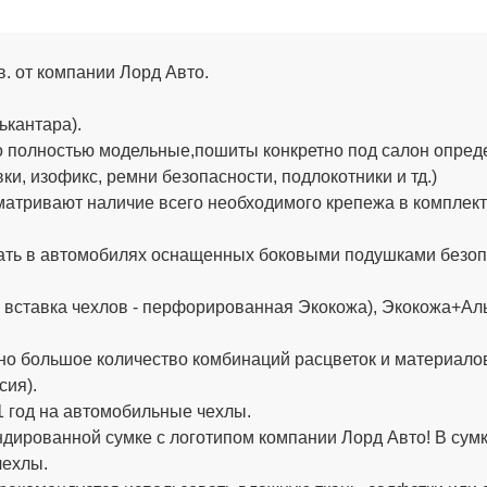
.в. от компании Лорд Авто.
ькантара).
 полностью модельные,пошиты конкретно под салон определ
и, изофикс, ремни безопасности, подлокотники и тд.)
тривают наличие всего необходимого крепежа в комплекте (
ть в автомобилях оснащенных боковыми подушками безопа
 вставка чехлов - перфорированная Экокожа), Экокожа+Аль
о большое количество комбинаций расцветок и материало
сия).
 год на автомобильные чехлы.
ированной сумке с логотипом компании Лорд Авто! В сумке
чехлы.