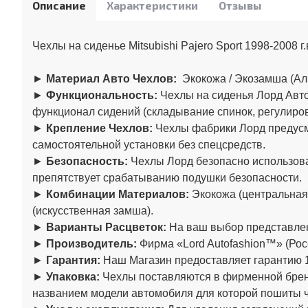
Описание
Характеристики
Отзывы
Чехлы на сиденье Mitsubishi Pajero Sport 1998-2008 г
►
Материал Авто Чехлов:
Экокожа / Экозамша (Ал
►
Функциональность:
Чехлы на сиденья Лорд Авто
функционал сидений (складывание спинок, регулировк
►
Крепление Чехлов:
Чехлы фабрики Лорд предусма
самостоятельной установки без спецсредств.
►
Безопасность:
Чехлы Лорд безопасно использова
препятствует срабатыванию подушки безопасности.
►
Комбинации Материалов:
Экокожа (центральная
(искусственная замша).
►
Варианты Расцветок:
На ваш выбор представлен
►
Производитель:
Фирма «Lord Autofashion™» (Рос
►
Гарантия:
Наш Магазин предоставляет гарантию 1
►
Упаковка:
Чехлы поставляются в фирменной бренд
названием модели автомобиля для которой пошиты 