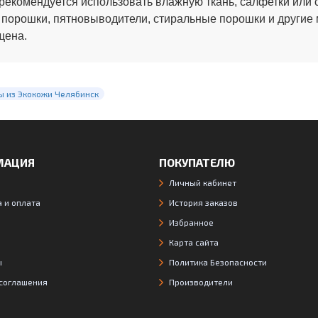
рекомендуется использовать влажную ткань, салфетки или 
 порошки, пятновыводители, стиральные порошки и другие
щена.
ы из Экокожи Челябинск
МАЦИЯ
ПОКУПАТЕЛЮ
Личный кабинет
 и оплата
История заказов
Избранное
Карта сайта
ы
Политика Безопасности
 соглашения
Производители