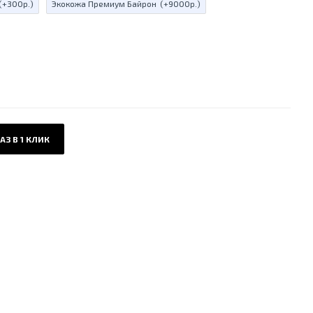
(+300р.)
Экокожа Премиум Байрон
(+9000р.)
АЗ В 1 КЛИК