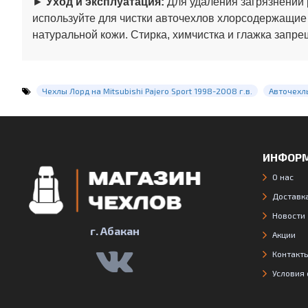
►
Уход и эксплуатация:
Для удаления загрязнений 
используйте для чистки авточехлов хлорсодержащие
натуральной кожи. Стирка, химчистка и глажка запре
Чехлы Лорд на Mitsubishi Pajero Sport 1998-2008 г.в.
Авточехл
ИНФОР
О нас
Доставка
Новости
г. Абакан
Акции
Контакт
Условия