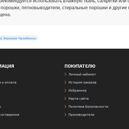
рекомендуется использовать влажную ткань, салфетки или 
 порошки, пятновыводители, стиральные порошки и другие
щена.
из Экокожи Челябинск
МАЦИЯ
ПОКУПАТЕЛЮ
Личный кабинет
 и оплата
История заказов
Избранное
Карта сайта
ы
Политика Безопасности
 соглашения
Производители