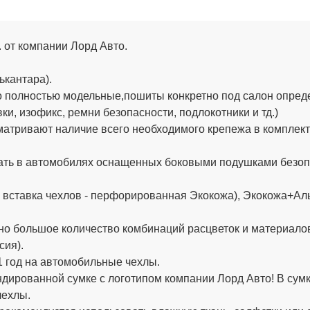
. от компании Лорд Авто.
ькантара).
 полностью модельные,пошиты конкретно под салон определ
и, изофикс, ремни безопасности, подлокотники и тд.)
тривают наличие всего необходимого крепежа в комплекте (
ть в автомобилях оснащенных боковыми подушками безопа
 вставка чехлов - перфорированная Экокожа), Экокожа+Аль
о большое количество комбинаций расцветок и материало
сия).
 год на автомобильные чехлы.
ированной сумке с логотипом компании Лорд Авто! В сумке
чехлы.