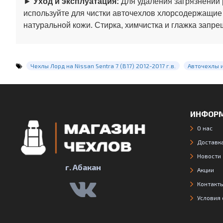
►
Уход и эксплуатация:
Для удаления загрязнений 
используйте для чистки авточехлов хлорсодержащие
натуральной кожи. Стирка, химчистка и глажка запре
Чехлы Лорд на Nissan Sentra 7 (B17) 2012-2017 г.в.
Авточехлы 
ИНФОР
О нас
Доставка
Новости
г. Абакан
Акции
Контакт
Условия