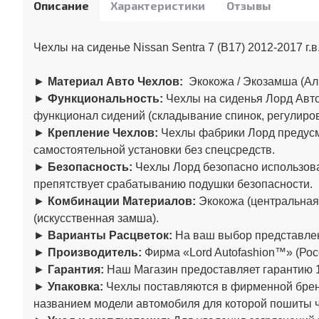
Описание
Характеристики
Отзывы
Чехлы на сиденье Nissan Sentra 7 (B17) 2012-2017 г.в
►
Материал Авто Чехлов:
Экокожа / Экозамша (Ал
►
Функциональность:
Чехлы на сиденья Лорд Авто
функционал сидений (складывание спинок, регулировк
►
Крепление Чехлов:
Чехлы фабрики Лорд предусма
самостоятельной установки без спецсредств.
►
Безопасность:
Чехлы Лорд безопасно использова
препятствует срабатыванию подушки безопасности.
►
Комбинации Материалов:
Экокожа (центральная
(искусственная замша).
►
Варианты Расцветок:
На ваш выбор представлен
►
Производитель:
Фирма «Lord Autofashion™» (Рос
►
Гарантия:
Наш Магазин предоставляет гарантию 1
►
Упаковка:
Чехлы поставляются в фирменной бренд
названием модели автомобиля для которой пошиты 