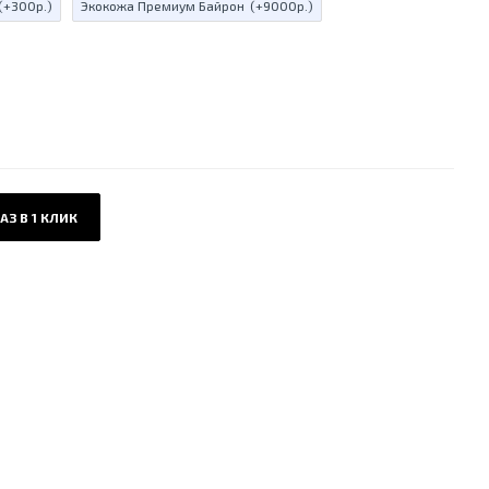
(+300р.)
Экокожа Премиум Байрон
(+9000р.)
АЗ В 1 КЛИК