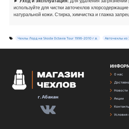
►
Уход и эксплуатация:
Для удаления загрязнений 
используйте для чистки авточехлов хлорсодержащие
натуральной кожи. Стирка, химчистка и глажка запре
Чехлы Лорд на Skoda Octavia Tour 1996-2010 г.в.
Авточехлы из
ИНФОР
О нас
Доставка
Новости
г. Абакан
Акции
Контакт
Условия