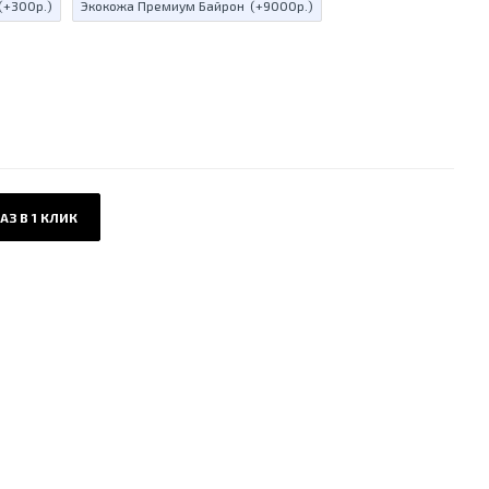
(+300р.)
Экокожа Премиум Байрон
(+9000р.)
АЗ В 1 КЛИК