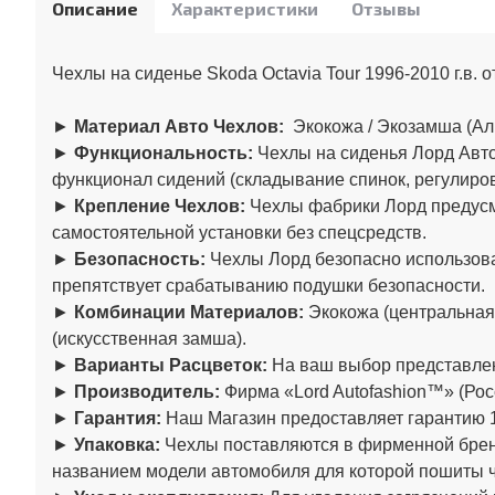
Описание
Характеристики
Отзывы
Чехлы на сиденье Skoda Octavia Tour 1996-2010 г.в. 
►
Материал Авто Чехлов:
Экокожа / Экозамша (Ал
►
Функциональность:
Чехлы на сиденья Лорд Авто
функционал сидений (складывание спинок, регулировк
►
Крепление Чехлов:
Чехлы фабрики Лорд предусма
самостоятельной установки без спецсредств.
►
Безопасность:
Чехлы Лорд безопасно использова
препятствует срабатыванию подушки безопасности.
►
Комбинации Материалов:
Экокожа (центральная
(искусственная замша).
►
Варианты Расцветок:
На ваш выбор представлен
►
Производитель:
Фирма «Lord Autofashion™» (Рос
►
Гарантия:
Наш Магазин предоставляет гарантию 1
►
Упаковка:
Чехлы поставляются в фирменной бренд
названием модели автомобиля для которой пошиты 