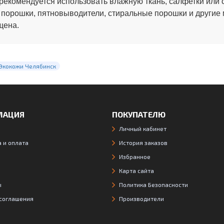
рекомендуется использовать влажную ткань, салфетки или 
 порошки, пятновыводители, стиральные порошки и другие
щена.
 Экокожи Челябинск
МАЦИЯ
ПОКУПАТЕЛЮ
Личный кабинет
 и оплата
История заказов
Избранное
Карта сайта
ы
Политика Безопасности
 соглашения
Производители