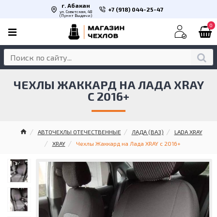
г. Абакан
+7 (918) 044-25-47
ул. Советская, 48
(Пункт Выдачи)
0
ЧЕХЛЫ ЖАККАРД НА ЛАДА XRAY
С 2016+
АВТОЧЕХЛЫ ОТЕЧЕСТВЕННЫЕ
ЛАДА (ВАЗ)
LADA XRAY
XRAY
Чехлы Жаккард на Лада XRAY с 2016+