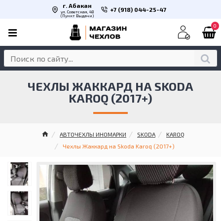
г. Абакан
+7 (918) 044-25-47
ул. Советская, 48
(Пункт Выдачи)
0
ЧЕХЛЫ ЖАККАРД НА SKODA
KAROQ (2017+)
АВТОЧЕХЛЫ ИНОМАРКИ
SKODA
KAROQ
Чехлы Жаккард на Skoda Karoq (2017+)